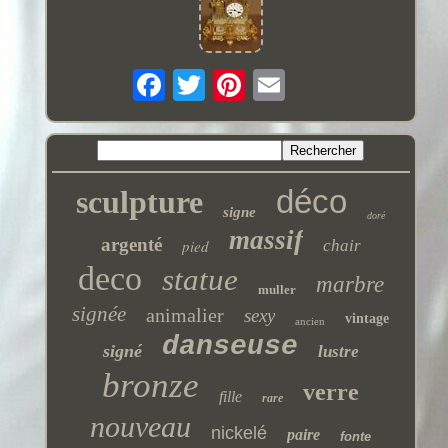
déco
sculpture
signe
doré
massif
argenté
pied
chair
deco
statue
marbre
muller
signée
animalier
sexy
vintage
ancien
danseuse
signé
lustre
bronze
verre
fille
rare
nouveau
nickelé
paire
fonte