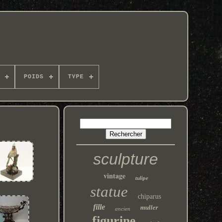
POIDS
TYPE
sculpture
vintage
tulipe
statue
chiparus
fille
muller
ancien
figurine