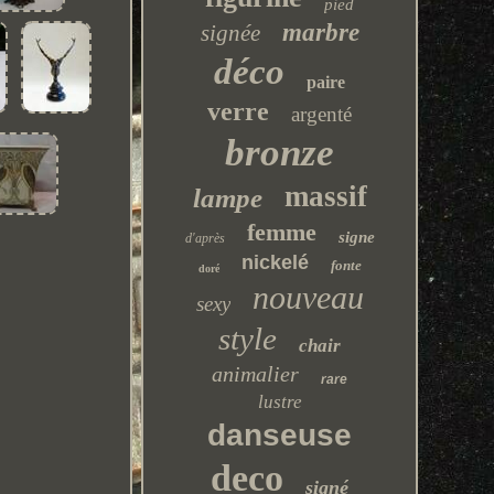
pied
marbre
signée
déco
paire
verre
argenté
bronze
massif
lampe
femme
signe
d'après
nickelé
fonte
doré
nouveau
sexy
style
chair
animalier
rare
lustre
danseuse
deco
signé