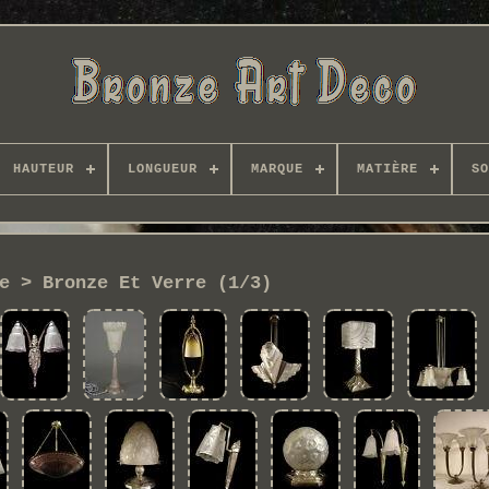
HAUTEUR
LONGUEUR
MARQUE
MATIÈRE
SO
e > Bronze Et Verre (1/3)