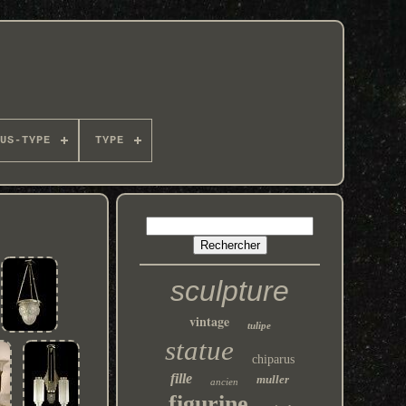
US-TYPE
TYPE
sculpture
vintage
tulipe
statue
chiparus
fille
muller
ancien
figurine