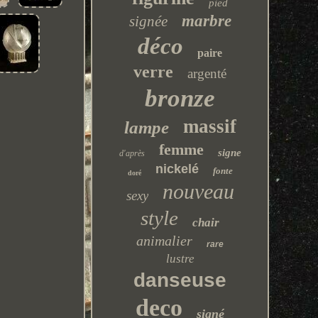
pied
marbre
signée
déco
paire
verre
argenté
bronze
massif
lampe
femme
signe
d'après
nickelé
fonte
doré
nouveau
sexy
style
chair
animalier
rare
lustre
danseuse
deco
signé