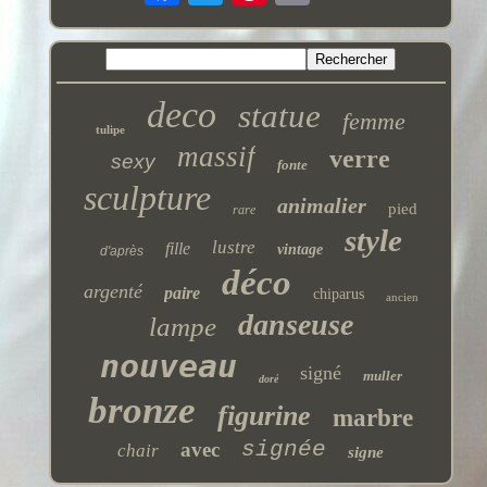
deco
statue
femme
tulipe
massif
verre
sexy
fonte
sculpture
animalier
pied
rare
style
lustre
fille
vintage
d'après
déco
argenté
paire
chiparus
ancien
danseuse
lampe
nouveau
signé
muller
doré
bronze
figurine
marbre
signée
avec
chair
signe