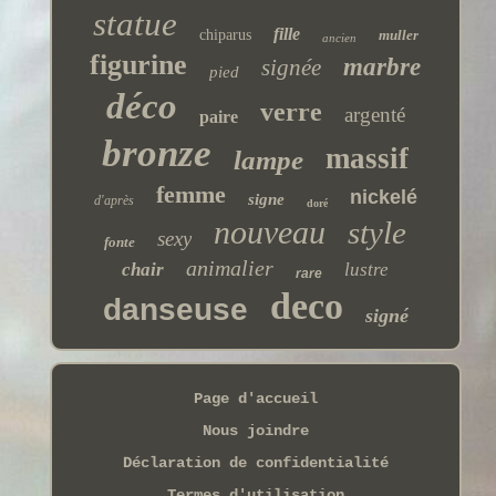
statue
fille
chiparus
muller
ancien
figurine
marbre
signée
pied
déco
verre
argenté
paire
bronze
massif
lampe
femme
nickelé
signe
d'après
doré
nouveau
style
sexy
fonte
animalier
chair
lustre
rare
deco
danseuse
signé
Page d'accueil
Nous joindre
Déclaration de confidentialité
Termes d'utilisation