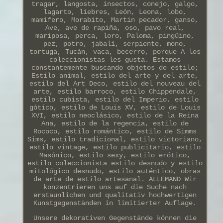
tragar, langosta, insectos, conejo, galgo,
lagarto, liebres, León, Leona, lobo,
mamífero, Morabito, Martin pecador, ganso,
Ave, ave de rapiña, oso, pavo real,
mariposa, perca, loro, Paloma, pingüino,
pez, potro, jabalí, serpiente, mono,
tortuga, Tucán, vaca, becerro, porque A los
coleccionistas les gusta. Estamos
constantemente buscando objetos de estilo;
Estilo animal, estilo del arte y del arte,
estilo del Art Deco, estilo del nouveau del
arte, estilo barroco, estilo Chippendale,
estilo cubista, estilo del Imperio, estilo
gótico, estilo de Louis XV, estilo de Louis
XVI, estilo neoclásico, estilo de la Reina
Ana, estilo de la regencia, estilo de
Rococo, estilo romántico, estilo de Simms
Sims, estilo tradicional, estilo victoriano,
estilo vintage, estilo publicitario, estilo
Masónico, estilo sexy, estilo erótico,
estilo coleccionista estilo desnudo y estilo
mitológico desnudo, estilo auténtico, obras
de arte de estilo artesanal. ALLEMAND Wir
konzentrieren uns auf die Suche nach
erstaunlichen und qualitativ hochwertigen
Kunstgegenständen in limitierter Auflage.
Unsere dekorativen Gegenstände können die