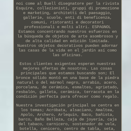
noi come al Buell disegnatore per la rivista
Esquire, collezionisti, gruppi di promozione
e marketing, architetti del paesaggio,
gallerie, scuole, enti di beneficenza,
comuni, ristoranti e decoratori
professionali e molti altri. ESPAGNOL
Estamos concentrando nuestros esfuerzos en
la búsqueda de objetos de arte asombrosos y
de alta calidad en edición limitada.
Nuestros objetos decorativos pueden adornar
las casas de la vida en el jardín así como
las oficinas.
Estos clientes exigentes esperan nuestras
mejores ofertas de nosotros. Las cosas
principales que estamos buscando son; El
bronce sólido montó en una base de la piedra
natural o del mármol negro, arrabio, acero,
porcelana, de cerámica, esmaltes, agrietado,
resbalón, galleta, cerámica, terracota en la
condición perfecta para ofrecer como regalo.
Nuestra investigación principal se centra en
los temas; Acróbata, alsaciano, Amaltea,
Apolo, Archero, Arlequín, Baco, bañista,
barco, Baño Belleza, caja de joyería, caja
del tabaco, carnicero, sostenedor de vela,
botella, cenicero, centro de tabla, seta,