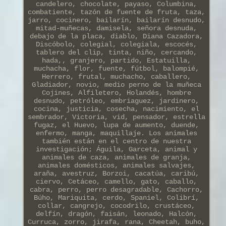
candelero, chocolate, payaso, Columbina,
combatiente, tazón de fuente de fruta, taza,
jarro, cocinero, bailarín, bailarín desnudo,
mitad-muñecas, damisela, señora desnuda,
debajo de la placa, diablo, Diana Cazadora,
Discóbolo, colegial, colegiala, escocés,
tablero del clip, tinta, niño, cercando,
hada,, granjero, partido, Estatuilla,
muchacha, flor, fuente, fútbol, balompié,
Herrero, frutal, muchacho, caballero,
Gladiador, novio, medio perno de la muñeca
Cojines, Alfiletero, Holandés, hombre
desnudo, petróleo, embriaguez, jardinero,
cocina, justicia, cosecha, nacimiento, el
sembrador, Victoria, vid, pensador, estrella
fugaz, el Huevo, lupa de aumento, duende,
enfermo, manga, maquillaje. Los animales
también están en el centro de nuestra
investigación; Águila, Garceta, animal y
animales de caza, animales de granja,
animales domésticos, animales salvajes,
araña, avestruz, Borzoi, cacatúa, caribú,
ciervo, Cetáceo, camello, gato, caballo,
cabra, perro, perro desagradable, Cachorro,
Búho, Mariquita, cerdo, Spaniel, Colibrí,
collar, cangrejo, cocodrilo, crustáceo,
delfín, dragón, faisán, leonado, Halcón,
Curruca, zorro, jirafa, rana, Cheetah, buho,