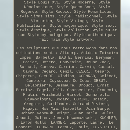
Style Louis XVI, Style Moderne, Style
Néoclassique, Style Queen Anne, Style
Régence, Style Rococo, Style Romantique,
Style Simms sims, Style Traditionnel, Style
Victorien, Style Vintage, Style
Publicitaire, Style maçonnique, Style sexy,
Style érotique, Style collector Style nu et
nue Style mythologique, Style authentique,
fait main Style artwork.
Les sculpteurs que nous retrouvons dans nos
collections sont : Altdorp, António Teixeira
Lopes, Barbella, BASTE, Bernini, Beryman,
Bojiee, Botero, Bouvraine, Bruno Zack,
Burnett, Canova, Carrier, Carvin, Cassel,
Cavana, Cegaro, Cenzl, CESARI, Cesaro,
Chiparus, CLAUDE, Clodion, COENRAD, Colinet,
Comolera, Coysevox, De Coux, DEBUT,
Delabrierre, Desmeure, Drouot, Ernst
Barriaz, Fagel, Felix Charpentier, Francois,
Fratin, Frishmuth, Gardet, Gennarelli,
Giambologna, Godard, GORINI, Gossin,
Gregoire, Guillemin, Guiraud Riviere,
Hagays, Hos Mia, Isabelle, Joan Barye,
Johann Nepomuk Geiger, Juan Carla, Jules
Jouant, Julien, Juno, Kowamczewski, KUCHLER,
Lafon Mollo, LANGER, Laporte, Laurel, Le
Conneti, LEONARD, Leroux, Louie, LOYS POTET,