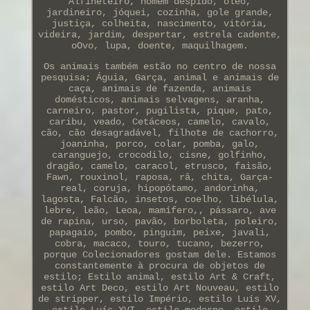
Alfineteiro, homem despido, óleo,
jardineiro, jóquei, cozinha, gole grande,
justiça, colheita, nascimento, vitória,
videira, jardim, despertar, estrela cadente,
oOvo, lupa, doente, maquilhagem.
Os animais também estão no centro de nossa
pesquisa; Águia, Garça, animal e animais de
caça, animais de fazenda, animais
domésticos, animais selvagens, aranha,
carneiro, pastor, pugilista, pique, pato,
caribu, veado, Cetáceos, camelo, cavalo,
cão, cão desagradável, filhote de cachorro,
joaninha, porco, colar, pomba, galo,
caranguejo, crocodilo, cisne, golfinho,
dragão, camelo, caracol, etrusco, faisão,
Fawn, rouxinol, raposa, râ, chita, Garça-
real, coruja, hipopótamo, andorinha,
lagosta, Falcão, insetos, coelho, libélula,
lebre, leão, Leoa, mamífero,, pássaro, ave
de rapina, urso, pavão, borboleta, poleiro,
papagaio, pombo, pinguim, peixe, javali,
cobra, macaco, touro, tucano, bezerro,
porque Colecionadores gostam dele. Estamos
constantemente à procura de objetos de
estilo; Estilo animal, estilo Art & Craft,
estilo Art Deco, estilo Art Nouveau, estilo
de stripper, estilo Império, estilo Luís XV,
estilo Luís XVI, estilo moderno, estilo