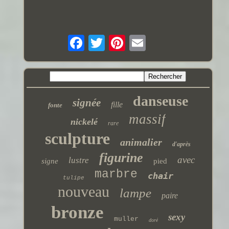
danseuse
signée
fille
fonte
massif
nickelé
rare
sculpture
animalier
d'après
figurine
avec
lustre
signe
pied
marbre
chair
tulipe
nouveau
lampe
paire
bronze
sexy
muller
doré