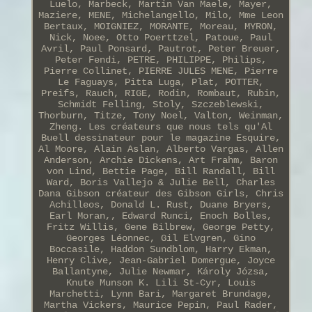
Luelo, Marbeck, Martin Van Maele, Mayer,
Maziere, MENE, Michelangello, Milo, Mme Leon
Bertaux, MOIGNIEZ, MORANTE, Moreau, MYRON,
Nick, Noee, Otto Poerttzel, Patoue, Paul
Avril, Paul Ponsard, Pautrot, Peter Breuer,
Peter Fendi, PETRE, PHILIPPE, Philips,
Pierre Collinet, PIERRE JULES MENE, Pierre
Le Faguays, Pitta Luga, Plat, POTTER,
Preifs, Rauch, RIGE, Rodin, Rombaut, Rubin,
Schmidt Felling, Stoly, Szczeblewski,
Thorburn, Titze, Tony Noel, Valton, Weinman,
Zheng. Les créateurs que nous tels qu'Al
Buell dessinateur pour le magazine Esquire,
Al Moore, Alain Aslan, Alberto Vargas, Allen
Anderson, Archie Dickens, Art Frahm, Baron
von Lind, Bettie Page, Bill Randall, Bill
Ward, Boris Vallejo & Julie Bell, Charles
Dana Gibson créateur des Gibson Girls, Chris
Achilleos, Donald L. Rust, Duane Bryers,
Earl Moran,, Edward Runci, Enoch Bolles,
Fritz Willis, Gene Bilbrew, George Petty,
Georges Léonnec, Gil Elvgren, Gino
Boccasile, Haddon Sundblom, Harry Ekman,
Henry Clive, Jean-Gabriel Domergue, Joyce
Ballantyne, Julie Newmar, Károly Józsa,
Knute Munson K. Lili St-Cyr, Louis
Marchetti, Lynn Bari, Margaret Brundage,
Martha Vickers, Maurice Pepin, Paul Rader,