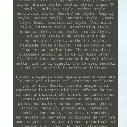
style, Empire style, Gothic style, Louis XV
style, Louis XVI style, modern style,
neoclassic style, Queen Anne style, Regency
style, Rococo style, romantic style, Simms
style Sims, traditional style, Victorian
style, Vintage style, advertising style,
masonic style, sexy style, erotic style,
collector style nude style and nude
mythological style, authentic style,
handmade style artwork. The sculptors we
find in our collections These demanding
customers expect us to be our best offer.
ITALIEN Stiamo concentrando i nostri sforzi
nella ricerca di oggetti d'arte sorprendenti
e di alta qualità in edizione limitata.
I nostri oggetti decorativi possono decorare
le case dei viventi nel giardino così come
gli uffici. Questi clienti esigenti si
aspettano le nostre migliori offerte da noi.
Le cose principali che stiamo cercando sono;
Bronzo massiccio montato su una base di
pietra naturale o marmo nero, rame, ghisa,
acciaio, metallo, porcellana, ceramica,
smalti, incrinato, biscotto, ceramiche,
terracotta in perfette condizioni da offrire
come regalo. La nostra ricerca principale si
concentra sui temi; Acrobat, alsaziano,