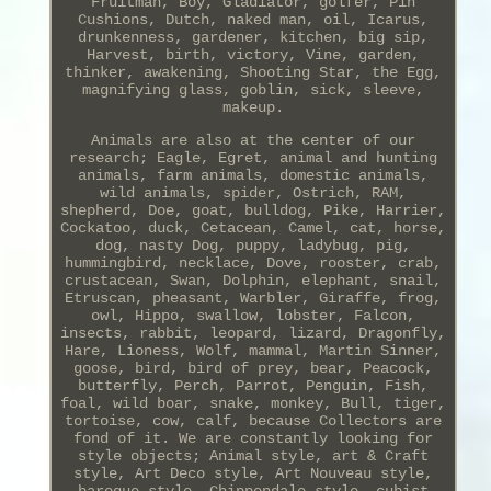
Fruitman, Boy, Gladiator, golfer, Pin
Cushions, Dutch, naked man, oil, Icarus,
drunkenness, gardener, kitchen, big sip,
Harvest, birth, victory, Vine, garden,
thinker, awakening, Shooting Star, the Egg,
magnifying glass, goblin, sick, sleeve,
makeup.
Animals are also at the center of our
research; Eagle, Egret, animal and hunting
animals, farm animals, domestic animals,
wild animals, spider, Ostrich, RAM,
shepherd, Doe, goat, bulldog, Pike, Harrier,
Cockatoo, duck, Cetacean, Camel, cat, horse,
dog, nasty Dog, puppy, ladybug, pig,
hummingbird, necklace, Dove, rooster, crab,
crustacean, Swan, Dolphin, elephant, snail,
Etruscan, pheasant, Warbler, Giraffe, frog,
owl, Hippo, swallow, lobster, Falcon,
insects, rabbit, leopard, lizard, Dragonfly,
Hare, Lioness, Wolf, mammal, Martin Sinner,
goose, bird, bird of prey, bear, Peacock,
butterfly, Perch, Parrot, Penguin, Fish,
foal, wild boar, snake, monkey, Bull, tiger,
tortoise, cow, calf, because Collectors are
fond of it. We are constantly looking for
style objects; Animal style, art & Craft
style, Art Deco style, Art Nouveau style,
baroque style, Chippendale style, cubist