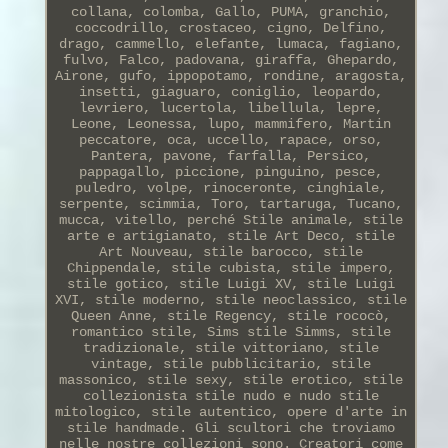
collana, colomba, Gallo, PUMA, granchio,
coccodrillo, crostaceo, cigno, Delfino,
drago, cammello, elefante, lumaca, fagiano,
fulvo, Falco, padovana, giraffa, Ghepardo,
Airone, gufo, ippopotamo, rondine, aragosta,
insetti, giaguaro, coniglio, leopardo,
levriero, lucertola, libellula, lepre,
Leone, Leonessa, lupo, mammifero, Martin
peccatore, oca, uccello, rapace, orso,
Pantera, pavone, farfalla, Persico,
pappagallo, piccione, pinguino, pesce,
puledro, volpe, rinoceronte, cinghiale,
serpente, scimmia, Toro, tartaruga, Tucano,
mucca, vitello, perché Stile animale, stile
arte e artigianato, stile Art Deco, stile
Art Nouveau, stile barocco, stile
Chippendale, stile cubista, stile impero,
stile gotico, stile Luigi XV, stile Luigi
XVI, stile moderno, stile neoclassico, stile
Queen Anne, stile Regency, stile rococò,
romantico stile, Sims stile Simms, stile
tradizionale, stile vittoriano, stile
vintage, stile pubblicitario, stile
massonico, stile sexy, stile erotico, stile
collezionista stile nudo e nudo stile
mitologico, stile autentico, opere d'arte in
stile handmade. Gli scultori che troviamo
nelle nostre collezioni sono. Creatori come