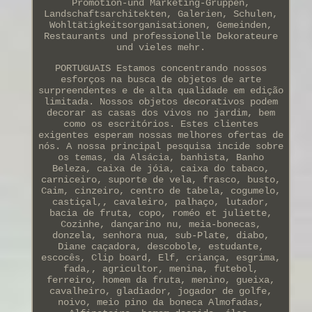
Promotion-und Marketing-Gruppen,
Landschaftsarchitekten, Galerien, Schulen,
Wohltätigkeitsorganisationen, Gemeinden,
Restaurants und professionelle Dekorateure
und vieles mehr.
PORTUGUAIS Estamos concentrando nossos
esforços na busca de objetos de arte
surpreendentes e de alta qualidade em edição
limitada. Nossos objetos decorativos podem
decorar as casas dos vivos no jardim, bem
como os escritórios. Estes clientes
exigentes esperam nossas melhores ofertas de
nós. A nossa principal pesquisa incide sobre
os temas, da Alsácia, banhista, Banho
Beleza, caixa de jóia, caixa do tabaco,
carniceiro, suporte de vela, frasco, busto,
Caim, cinzeiro, centro de tabela, cogumelo,
castiçal,, cavaleiro, palhaço, lutador,
bacia de fruta, copo, roméo et juliette,
Cozinhe, dançarino nu, meia-bonecas,
donzela, senhora nua, sub-Plate, diabo,
Diane caçadora, descobole, estudante,
escocês, Clip board, Elf, criança, esgrima,
fada,, agricultor, menina, futebol,
ferreiro, homem da fruta, menino, gueixa,
cavalheiro, gladiador, jogador de golfe,
noivo, meio pino da boneca Almofadas,