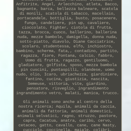
Anfitrite, Angel, Arlecchino, atleta, Bacco,
bagnante, barca, bellezza balneare, scatola
di monili, scatola di tabacco, macellaio,
portacandele, bottiglia, busto, posacenere,
fungo, candeliere, pin up, cavaliere,
cioccolato, Fighter, ciotola di frutta,
tazza, brocca, cuoco, ballerino, ballerina
nuda, mezze bambole, damigella, donna nuda,
sotto-piatto, diavolo, Diane Cacciatrice,
scolaro, studentessa, elfo, inchiostro,
bambino, scherma, fata,, contadino, partito,
ragazza, fiore, Fontana, calcio, fabbro,
Uomo di frutta, ragazzo, gentiluomo,
gladiatore, golfista, sposo, mezza bambola
pin cuscini, puntaspilli, olandese, uomo
nudo, olio, Icaro, ubriachezza, giardiniere,
fantino, cucina, giustizia, nascita,
Semeuse, vittoria, vite, giardino,
pensatore, risveglio, ingrandimento
ingrandimento vetro, malati, manica, trucco.
Gli animali sono anche al centro della
nostra ricerca; Aquila, animali da caccia,
animali da fattoria, animali domestici,
animali selvatici, ragno, struzzo, pastore,
capra, Cacatua, anatra, caribù, cervo,
cetaceo, gatto, cavallo, cane, cane Nasty,
cucciolo, coccinella, maiale, colibrì,