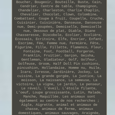
Boucher, Bougeoir, Bouteille, Buste, Cain,
Cendrier, Centre de table, Champignon,
Chandelier, Charleston, Charlie Chaplin,
Chevalier, Chocolat, Clown, Colombine,
Combattant, Coupe à fruit, Coupelle, Cruche,
Cuisinier, Cuisinière, Danseuse, Danseuse
nue, Demi-poupées, Demoiselle, Demoiselle
nue, Dessous de plat, Diable, Diane
Chasseresse, Discobole, Ecolier, Ecolière,
Ecossais, Ecritoire, Elfe, Encrier, Enfant,
Escrime, Fée, Femme nue, Fermière, Fête,
Figurine, Fille, Fillette, Flamenco, Fleur,
Fontaine, Foot, Football, Forgeron,
Franklin, Fruitier, Garçon, Geisha,
Gentleman, Gladiateur, Golf, Golfeur,
Golfeuse, Groom, Half Doll Pin cushions,
pincushion, Hollandaise, Homme nu, Huile,
Icare, Ivresse, Jardinière, Jockey, La
cuisine, La grande gorgée, La justice, La
moisson, La naissance, La semeuse, La
victoire, La vigne, Le jardin, Le penseur,
Le réveil, l'éveil, L'étoile filante,
L'oeuf, Loupe grossissante, Lutin, Malade,
Manche, Maquillée. Les animaux sont
également au centre de nos recherches ;
Aigle, Aigrette, animal et animaux de
chasse, animaux de ferme, animaux
domestiques, animaux sauvages, Araignée,