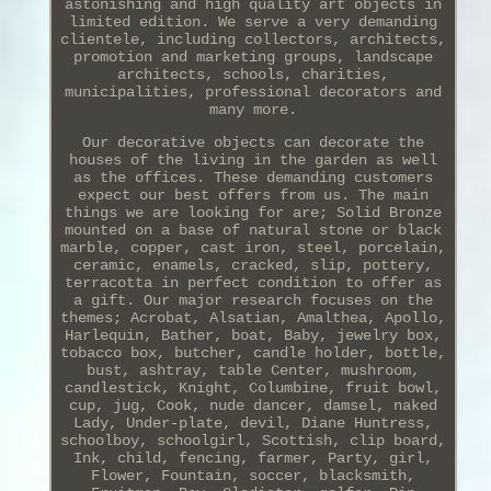
astonishing and high quality art objects in
limited edition. We serve a very demanding
clientele, including collectors, architects,
promotion and marketing groups, landscape
architects, schools, charities,
municipalities, professional decorators and
many more.
Our decorative objects can decorate the
houses of the living in the garden as well
as the offices. These demanding customers
expect our best offers from us. The main
things we are looking for are; Solid Bronze
mounted on a base of natural stone or black
marble, copper, cast iron, steel, porcelain,
ceramic, enamels, cracked, slip, pottery,
terracotta in perfect condition to offer as
a gift. Our major research focuses on the
themes; Acrobat, Alsatian, Amalthea, Apollo,
Harlequin, Bather, boat, Baby, jewelry box,
tobacco box, butcher, candle holder, bottle,
bust, ashtray, table Center, mushroom,
candlestick, Knight, Columbine, fruit bowl,
cup, jug, Cook, nude dancer, damsel, naked
Lady, Under-plate, devil, Diane Huntress,
schoolboy, schoolgirl, Scottish, clip board,
Ink, child, fencing, farmer, Party, girl,
Flower, Fountain, soccer, blacksmith,