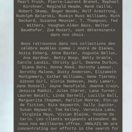
Pearl Frush, Pierre-Laurent Brenot, Raphael
Kirchner, Reginald Heade, René Caillé,
Robert Skemp, Roger Woods, Rolf Armstrong,
Rudolph Belarski, Ruskin Russ Williams, Ruth
Deckard, Suzanne Meunier, T. Thompson, Ted
Withers, Vaughan Alden Bass, Walter
Baumhofer, Zoë Mozert, sont déterminants
dans nos choix.
Nous retrouvons dans nos collections des
célèbre modèles comme ; André de Dienes,
Anita Ekberg, Anne Baxter, Auguste Belloc,
Ava Gardner, Betty Boop, Betty Grable,
Carole Landis, Christy girl, Deanna Durbin,
Diana Dors, Donna Reed, Dorothy Lamour,
Dorothy Malone, Dusty Anderson, Elizabeth
Montgomery, Esther Williams, Gene Tierney,
Gibson Girl, Gloria DeHaven, Hedy Lamarr,
Jane Russell, Jayne Mansfield, Jeanne Crain,
Jessica Rabbit, Jules Chéret, Lana Turner,
Lauren Bacall, Linda Darnell, Lucille Ball,
Marguerite Chapman, Marilyn Monroe, Pin-up
de fiction, Rita Hayworth, Sally Jupiter,
Susan Hayward, Tom Kelley, Veronica Lake,
Virginia Mayo, Vivian Blaine, Yvonne De
Carlo. Les clients exigeants attendent de
nous nos meilleures offres. ANGLAIS We are
concentrating our efforts in the search for