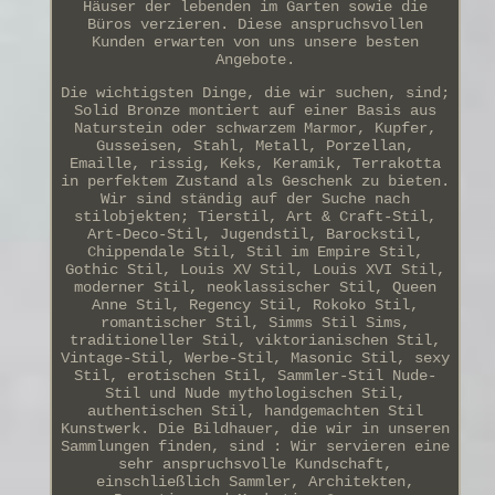
Häuser der lebenden im Garten sowie die
Büros verzieren. Diese anspruchsvollen
Kunden erwarten von uns unsere besten
Angebote.
Die wichtigsten Dinge, die wir suchen, sind;
Solid Bronze montiert auf einer Basis aus
Naturstein oder schwarzem Marmor, Kupfer,
Gusseisen, Stahl, Metall, Porzellan,
Emaille, rissig, Keks, Keramik, Terrakotta
in perfektem Zustand als Geschenk zu bieten.
Wir sind ständig auf der Suche nach
stilobjekten; Tierstil, Art & Craft-Stil,
Art-Deco-Stil, Jugendstil, Barockstil,
Chippendale Stil, Stil im Empire Stil,
Gothic Stil, Louis XV Stil, Louis XVI Stil,
moderner Stil, neoklassischer Stil, Queen
Anne Stil, Regency Stil, Rokoko Stil,
romantischer Stil, Simms Stil Sims,
traditioneller Stil, viktorianischen Stil,
Vintage-Stil, Werbe-Stil, Masonic Stil, sexy
Stil, erotischen Stil, Sammler-Stil Nude-
Stil und Nude mythologischen Stil,
authentischen Stil, handgemachten Stil
Kunstwerk. Die Bildhauer, die wir in unseren
Sammlungen finden, sind : Wir servieren eine
sehr anspruchsvolle Kundschaft,
einschließlich Sammler, Architekten,