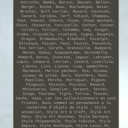
Autruche, Bambi, Barzoï, Basset, Bélier,
Berger, Biche, Bouc, Bouledogue, Boxer,
Brochet, Bull terrier, Busard, Cacatoès,
Canard, Caribou, Cerf, Cétacé, Chameau,
Chat, Cheval, Chèvre, Chien, Chien méchant,
Chiot, Chouette, Coccinelle, Cochon, Cocker,
Colibri, Collier, Colombe, Coq, Cougar,
Crabe, Crocodile, crustacé, Cygne, Dauphin,
Dragon, Dromadaire, éléphant, Escargot,
Etrusque, Faisan, Faon, Faucon, Fauvette,
Fox terrier, Girafe, Grenouille, Guépard,
Héron, Hibou, hippopotame, Hirondelle,
Homard, Horus, insectes, Jaguar, Labrador,
Lapin, Léopard, Lévrier, Lézard, Libellule,
Lièvre, Lion, Lionne, Loup, mammifère,
Marabout, Martin pécheur, Oie, Oiseau,
oiseau de proie, Ours, Panthère, Paon,
Papillon, Perche, Perroquet, Pigeon,
Pingouin, Poisson, Poulain, Renard,
Rhinoceros, Sanglier, Serpent, Setter,
Singe, Taureau, Tigre, Tortue, Toucan,
Vache, Veau, car les collectionneurs en sont
friands. Nous sommes en permanence à la
recherche d'objets de style ; Style
animalier, Style Art & Craft, Style Art
Déco, Style Art Nouveau, Style Baroque,
Style Chippendale, Style Cubiste, Style
Empire, Style Gothique, Style Louis XV,