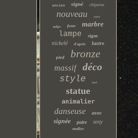
signé
chiparus
ancien
nouveau
rare
marbre
fonte
tulipe
lampe
signe
nickelé
lustre
d'après
bronze
pied
déco
massif
style
doré
statue
animalier
danseuse
avec
signée
sexy
paire
muller