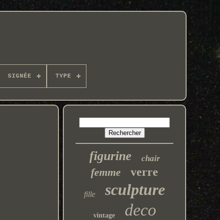
SIGNÉE
TYPE
figurine
chair
verre
femme
sculpture
fille
deco
vintage