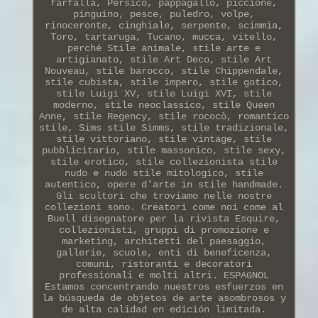
farfalla, Persico, pappagallo, piccione,
pinguino, pesce, puledro, volpe,
rinoceronte, cinghiale, serpente, scimmia,
Toro, tartaruga, Tucano, mucca, vitello,
perché Stile animale, stile arte e
artigianato, stile Art Deco, stile Art
Nouveau, stile barocco, stile Chippendale,
stile cubista, stile impero, stile gotico,
stile Luigi XV, stile Luigi XVI, stile
moderno, stile neoclassico, stile Queen
Anne, stile Regency, stile rococò, romantico
stile, Sims stile Simms, stile tradizionale,
stile vittoriano, stile vintage, stile
pubblicitario, stile massonico, stile sexy,
stile erotico, stile collezionista stile
nudo e nudo stile mitologico, stile
autentico, opere d'arte in stile handmade.
Gli scultori che troviamo nelle nostre
collezioni sono. Creatori come noi come al
Buell disegnatore per la rivista Esquire,
collezionisti, gruppi di promozione e
marketing, architetti del paesaggio,
gallerie, scuole, enti di beneficenza,
comuni, ristoranti e decoratori
professionali e molti altri. ESPAGNOL
Estamos concentrando nuestros esfuerzos en
la búsqueda de objetos de arte asombrosos y
de alta calidad en edición limitada.