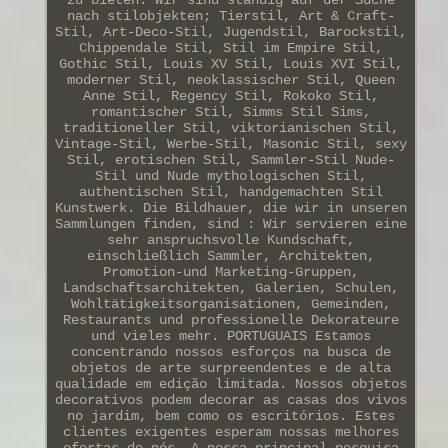
nach stilobjekten; Tierstil, Art & Craft-
Stil, Art-Deco-Stil, Jugendstil, Barockstil,
Chippendale Stil, Stil im Empire Stil,
Gothic Stil, Louis XV Stil, Louis XVI Stil,
moderner Stil, neoklassischer Stil, Queen
Anne Stil, Regency Stil, Rokoko Stil,
romantischer Stil, Simms Stil Sims,
traditioneller Stil, viktorianischen Stil,
Vintage-Stil, Werbe-Stil, Masonic Stil, sexy
Stil, erotischen Stil, Sammler-Stil Nude-
Stil und Nude mythologischen Stil,
authentischen Stil, handgemachten Stil
Kunstwerk. Die Bildhauer, die wir in unseren
Sammlungen finden, sind : Wir servieren eine
sehr anspruchsvolle Kundschaft,
einschließlich Sammler, Architekten,
Promotion-und Marketing-Gruppen,
Landschaftsarchitekten, Galerien, Schulen,
Wohltätigkeitsorganisationen, Gemeinden,
Restaurants und professionelle Dekorateure
und vieles mehr. PORTUGUAIS Estamos
concentrando nossos esforços na busca de
objetos de arte surpreendentes e de alta
qualidade em edição limitada. Nossos objetos
decorativos podem decorar as casas dos vivos
no jardim, bem como os escritórios. Estes
clientes exigentes esperam nossas melhores
ofertas de nós. A nossa principal pesquisa