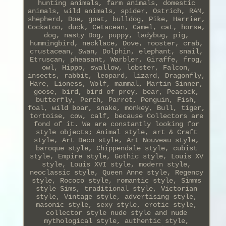
hunting animals, farm animals, domestic
animals, wild animals, spider, Ostrich, RAM,
shepherd, Doe, goat, bulldog, Pike, Harrier,
Cockatoo, duck, Cetacean, Camel, cat, horse,
dog, nasty Dog, puppy, ladybug, pig,
hummingbird, necklace, Dove, rooster, crab,
crustacean, Swan, Dolphin, elephant, snail,
Etruscan, pheasant, Warbler, Giraffe, frog,
owl, Hippo, swallow, lobster, Falcon,
insects, rabbit, leopard, lizard, Dragonfly,
Hare, Lioness, Wolf, mammal, Martin Sinner,
goose, bird, bird of prey, bear, Peacock,
butterfly, Perch, Parrot, Penguin, Fish,
foal, wild boar, snake, monkey, Bull, tiger,
tortoise, cow, calf, because Collectors are
fond of it. We are constantly looking for
style objects; Animal style, art & Craft
style, Art Deco style, Art Nouveau style,
baroque style, Chippendale style, cubist
style, Empire style, Gothic style, Louis XV
style, Louis XVI style, modern style,
neoclassic style, Queen Anne style, Regency
style, Rococo style, romantic style, Simms
style Sims, traditional style, Victorian
style, Vintage style, advertising style,
masonic style, sexy style, erotic style,
collector style nude style and nude
mythological style, authentic style,