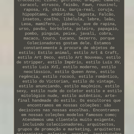
caracol, etrusco, faisão, Fawn, rouxinol,
raposa, râ, chita, Garça-real, coruja,
hipopótamo, andorinha, lagosta, Falcão,
insetos, coelho, libélula, lebre, leão,
Leoa, mamífero,, pássaro, ave de rapina,
urso, pavão, borboleta, poleiro, papagaio,
pombo, pinguim, peixe, javali, cobra,
macaco, touro, tucano, bezerro, porque
Colecionadores gostam dele. Estamos
constantemente à procura de objetos de
estilo; Estilo animal, estilo Art & Craft,
estilo Art Deco, estilo Art Nouveau, estilo
de stripper, estilo Império, estilo Luís XV,
estilo Luís XVI, estilo moderno, estilo
neoclássico, estilo Queen Anne, estilo
regência, estilo rococó, estilo romântico,
estilo do Victorian, estilo do vintage,
estilo anunciando, estilo maçônico, estilo
sexy, estilo nude do coletor estilo e estilo
mitológico nude, estilo autêntico, arte-
final handmade do estilo. Os escultores que
encontramos em nossas coleções: são
decisivos nas nossas escolhas. Encontramos
em nossas coleções modelos famosos como;
Atendemos uma clientela muito exigente,
incluindo coleccionadores, arquitectos,
grupos de promoção e marketing, arquitectos
paisagistas, galerias, escolas, instituições