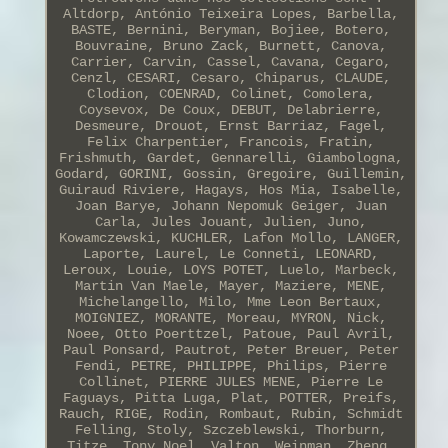
Altdorp, António Teixeira Lopes, Barbella,
BASTE, Bernini, Beryman, Bojiee, Botero,
Bouvraine, Bruno Zack, Burnett, Canova,
Carrier, Carvin, Cassel, Cavana, Cegaro,
Cenzl, CESARI, Cesaro, Chiparus, CLAUDE,
Clodion, COENRAD, Colinet, Comolera,
Coysevox, De Coux, DEBUT, Delabrierre,
Desmeure, Drouot, Ernst Barriaz, Fagel,
Felix Charpentier, Francois, Fratin,
Frishmuth, Gardet, Gennarelli, Giambologna,
Godard, GORINI, Gossin, Gregoire, Guillemin,
Guiraud Riviere, Hagays, Hos Mia, Isabelle,
Joan Barye, Johann Nepomuk Geiger, Juan
Carla, Jules Jouant, Julien, Juno,
Kowamczewski, KUCHLER, Lafon Mollo, LANGER,
Laporte, Laurel, Le Conneti, LEONARD,
Leroux, Louie, LOYS POTET, Luelo, Marbeck,
Martin Van Maele, Mayer, Maziere, MENE,
Michelangello, Milo, Mme Leon Bertaux,
MOIGNIEZ, MORANTE, Moreau, MYRON, Nick,
Noee, Otto Poerttzel, Patoue, Paul Avril,
Paul Ponsard, Pautrot, Peter Breuer, Peter
Fendi, PETRE, PHILIPPE, Philips, Pierre
Collinet, PIERRE JULES MENE, Pierre Le
Faguays, Pitta Luga, Plat, POTTER, Preifs,
Rauch, RIGE, Rodin, Rombaut, Rubin, Schmidt
Felling, Stoly, Szczeblewski, Thorburn,
Titze, Tony Noel, Valton, Weinman, Zheng.