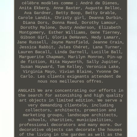
célèbre modèles comme ; André de Dienes,
Anita Ekberg, Anne Baxter, Auguste Belloc,
Ava Gardner, Betty Boop, Betty Grable,
Carole Landis, Christy girl, Deanna Durbin,
Diana Dors, Donna Reed, Dorothy Lamour,
Dorothy Malone, Dusty Anderson, Elizabeth
Montgomery, Esther Williams, Gene Tierney,
Gibson Girl, Gloria DeHaven, Hedy Lamarr,
Jane Russell, Jayne Mansfield, Jeanne Crain,
Jessica Rabbit, Jules Chéret, Lana Turner,
Lauren Bacall, Linda Darnell, Lucille Ball,
Marguerite Chapman, Marilyn Monroe, Pin-up
de fiction, Rita Hayworth, Sally Jupiter,
Susan Hayward, Tom Kelley, Veronica Lake,
Virginia Mayo, Vivian Blaine, Yvonne De
Carlo. Les clients exigeants attendent de
nous nos meilleures offres.
ANGLAIS We are concentrating our efforts in
the search for astonishing and high quality
art objects in limited edition. We serve a
very demanding clientele, including
collectors, architects, promotion and
marketing groups, landscape architects,
schools, charities, municipalities,
professional decorators and many more. Our
decorative objects can decorate the houses
of the living in the garden as well as the