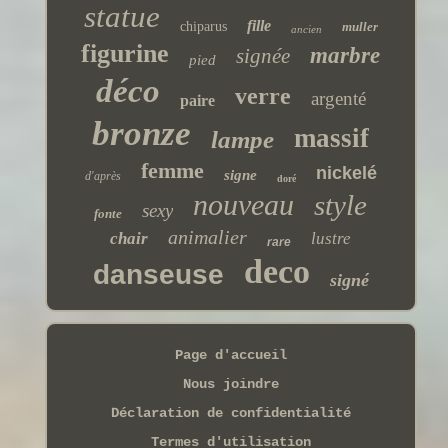
statue
fille
chiparus
muller
ancien
figurine
marbre
signée
pied
déco
verre
argenté
paire
bronze
massif
lampe
femme
nickelé
signe
d'après
doré
nouveau
style
sexy
fonte
animalier
chair
lustre
rare
deco
danseuse
signé
Page d'accueil
Nous joindre
Déclaration de confidentialité
Termes d'utilisation