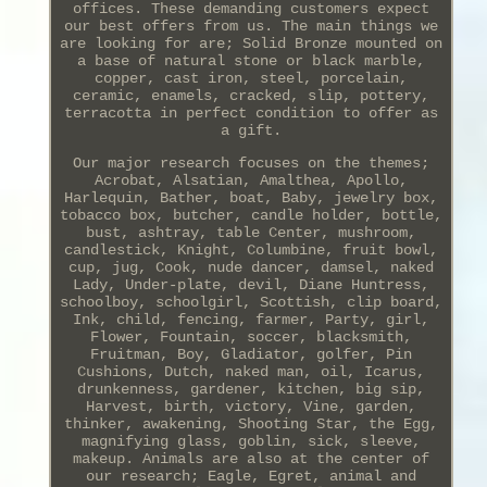
offices. These demanding customers expect
our best offers from us. The main things we
are looking for are; Solid Bronze mounted on
a base of natural stone or black marble,
copper, cast iron, steel, porcelain,
ceramic, enamels, cracked, slip, pottery,
terracotta in perfect condition to offer as
a gift.
Our major research focuses on the themes;
Acrobat, Alsatian, Amalthea, Apollo,
Harlequin, Bather, boat, Baby, jewelry box,
tobacco box, butcher, candle holder, bottle,
bust, ashtray, table Center, mushroom,
candlestick, Knight, Columbine, fruit bowl,
cup, jug, Cook, nude dancer, damsel, naked
Lady, Under-plate, devil, Diane Huntress,
schoolboy, schoolgirl, Scottish, clip board,
Ink, child, fencing, farmer, Party, girl,
Flower, Fountain, soccer, blacksmith,
Fruitman, Boy, Gladiator, golfer, Pin
Cushions, Dutch, naked man, oil, Icarus,
drunkenness, gardener, kitchen, big sip,
Harvest, birth, victory, Vine, garden,
thinker, awakening, Shooting Star, the Egg,
magnifying glass, goblin, sick, sleeve,
makeup. Animals are also at the center of
our research; Eagle, Egret, animal and