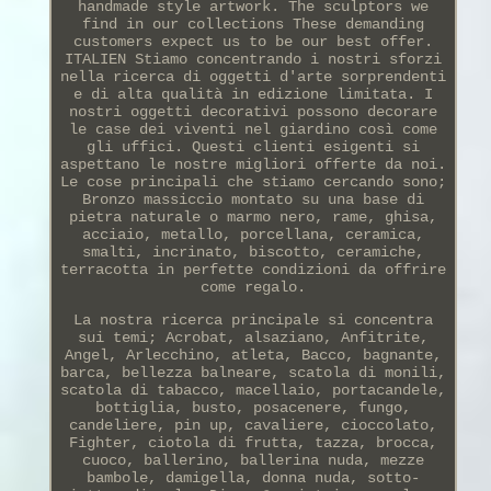
handmade style artwork. The sculptors we
find in our collections These demanding
customers expect us to be our best offer.
ITALIEN Stiamo concentrando i nostri sforzi
nella ricerca di oggetti d'arte sorprendenti
e di alta qualità in edizione limitata. I
nostri oggetti decorativi possono decorare
le case dei viventi nel giardino così come
gli uffici. Questi clienti esigenti si
aspettano le nostre migliori offerte da noi.
Le cose principali che stiamo cercando sono;
Bronzo massiccio montato su una base di
pietra naturale o marmo nero, rame, ghisa,
acciaio, metallo, porcellana, ceramica,
smalti, incrinato, biscotto, ceramiche,
terracotta in perfette condizioni da offrire
come regalo.
La nostra ricerca principale si concentra
sui temi; Acrobat, alsaziano, Anfitrite,
Angel, Arlecchino, atleta, Bacco, bagnante,
barca, bellezza balneare, scatola di monili,
scatola di tabacco, macellaio, portacandele,
bottiglia, busto, posacenere, fungo,
candeliere, pin up, cavaliere, cioccolato,
Fighter, ciotola di frutta, tazza, brocca,
cuoco, ballerino, ballerina nuda, mezze
bambole, damigella, donna nuda, sotto-