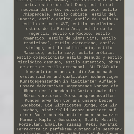
arte, estilo del Art Deco, estilo del
nouveau del arte, estilo barroco, estilo
Chippendale, estilo cubista, estilo del
Imperio, estilo gótico, estilo de Louis XV,
estilo de Louis XVI, estilo neoclásico,
estilo de la Reina Ana, estilo de la
regencia, estilo de Rococo, estilo
romántico, estilo de Simms Sims, estilo
tradicional, estilo victoriano, estilo
vintage, estilo publicitario, estilo
Masónico, estilo sexy, estilo erótico,
estilo coleccionista estilo desnudo y estilo
mitológico desnudo, estilo auténtico, obras
de arte de estilo artesanal. ALLEMAND Wir
konzentrieren uns auf die Suche nach
erstaunlichen und qualitativ hochwertigen
Kunstgegenständen in limitierter Auflage.
Unsere dekorativen Gegenstände können die
Häuser der lebenden im Garten sowie die
Büros verzieren. Diese anspruchsvollen
Kunden erwarten von uns unsere besten
Angebote. Die wichtigsten Dinge, die wir
suchen, sind; Solid Bronze montiert auf
einer Basis aus Naturstein oder schwarzem
Marmor, Kupfer, Gusseisen, Stahl, Metall,
Porzellan, Emaille, rissig, Keks, Keramik,
Terrakotta in perfektem Zustand als Geschenk
zu bieten. Wir sind ständig auf der Suche