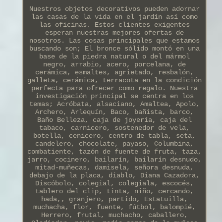
Nuestros objetos decorativos pueden adornar
las casas de la vida en el jardín así como
las oficinas. Estos clientes exigentes
esperan nuestras mejores ofertas de
nosotros. Las cosas principales que estamos
buscando son; El bronce sólido montó en una
base de la piedra natural o del mármol
negro, arrabio, acero, porcelana, de
cerámica, esmaltes, agrietado, resbalón,
galleta, cerámica, terracota en la condición
perfecta para ofrecer como regalo. Nuestra
investigación principal se centra en los
temas; Acróbata, alsaciano, Amaltea, Apolo,
Archero, Arlequín, Baco, bañista, barco,
Baño Belleza, caja de joyería, caja del
tabaco, carnicero, sostenedor de vela,
botella, cenicero, centro de tabla, seta,
candelero, chocolate, payaso, Columbina,
combatiente, tazón de fuente de fruta, taza,
jarro, cocinero, bailarín, bailarín desnudo,
mitad-muñecas, damisela, señora desnuda,
debajo de la placa, diablo, Diana Cazadora,
Discóbolo, colegial, colegiala, escocés,
tablero del clip, tinta, niño, cercando,
hada,, granjero, partido, Estatuilla,
muchacha, flor, fuente, fútbol, balompié,
Herrero, frutal, muchacho, caballero,