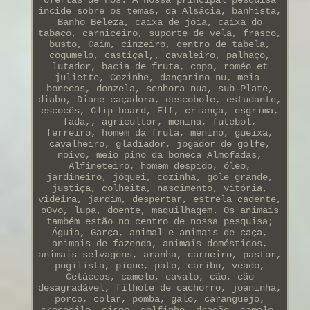
incide sobre os temas, da Alsácia, banhista,
Banho Beleza, caixa de jóia, caixa do
tabaco, carniceiro, suporte de vela, frasco,
busto, Caim, cinzeiro, centro de tabela,
cogumelo, castiçal,, cavaleiro, palhaço,
lutador, bacia de fruta, copo, roméo et
juliette, Cozinhe, dançarino nu, meia-
bonecas, donzela, senhora nua, sub-Plate,
diabo, Diane caçadora, descobole, estudante,
escocês, Clip board, Elf, criança, esgrima,
fada,, agricultor, menina, futebol,
ferreiro, homem da fruta, menino, gueixa,
cavalheiro, gladiador, jogador de golfe,
noivo, meio pino da boneca Almofadas,
Alfineteiro, homem despido, óleo,
jardineiro, jóquei, cozinha, gole grande,
justiça, colheita, nascimento, vitória,
videira, jardim, despertar, estrela cadente,
oOvo, lupa, doente, maquilhagem. Os animais
também estão no centro de nossa pesquisa;
Águia, Garça, animal e animais de caça,
animais de fazenda, animais domésticos,
animais selvagens, aranha, carneiro, pastor,
pugilista, pique, pato, caribu, veado,
Cetáceos, camelo, cavalo, cão, cão
desagradável, filhote de cachorro, joaninha,
porco, colar, pomba, galo, caranguejo,
crocodilo, cisne, golfinho, dragão, camelo,