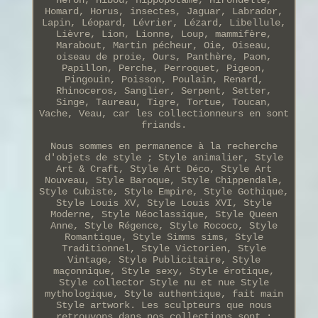
Homard, Horus, insectes, Jaguar, Labrador,
Lapin, Léopard, Lévrier, Lézard, Libellule,
Lièvre, Lion, Lionne, Loup, mammifère,
Marabout, Martin pécheur, Oie, Oiseau,
oiseau de proie, Ours, Panthère, Paon,
Papillon, Perche, Perroquet, Pigeon,
Pingouin, Poisson, Poulain, Renard,
Rhinoceros, Sanglier, Serpent, Setter,
Singe, Taureau, Tigre, Tortue, Toucan,
Vache, Veau, car les collectionneurs en sont
friands.
Nous sommes en permanence à la recherche
d'objets de style ; Style animalier, Style
Art & Craft, Style Art Déco, Style Art
Nouveau, Style Baroque, Style Chippendale,
Style Cubiste, Style Empire, Style Gothique,
Style Louis XV, Style Louis XVI, Style
Moderne, Style Néoclassique, Style Queen
Anne, Style Régence, Style Rococo, Style
Romantique, Style Simms sims, Style
Traditionnel, Style Victorien, Style
Vintage, Style Publicitaire, Style
maçonnique, Style sexy, Style érotique,
Style collector Style nu et nue Style
mythologique, Style authentique, fait main
Style artwork. Les sculpteurs que nous
retrouvons dans nos collections sont :