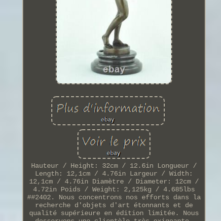
Hauteur / Height: 32cm / 12.6in Longueur /
Length: 12,1cm / 4.76in Largeur / Width:
12,1cm / 4.76in Diamètre / Diameter: 12cm /
4.72in Poids / Weight: 2,125kg / 4.685lbs
##2402. Nous concentrons nos efforts dans la
recherche d'objets d'art étonnants et de
qualité supérieure en édition limitée. Nous
desservons une clientèle très exigeante,