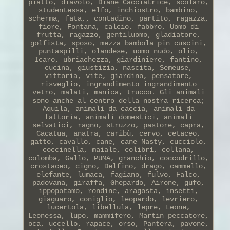
piatto, diavolo, Diane Cacciatrice, scolaro,
studentessa, elfo, inchiostro, bambino,
scherma, fata,, contadino, partito, ragazza,
fiore, Fontana, calcio, fabbro, Uomo di
frutta, ragazzo, gentiluomo, gladiatore,
golfista, sposo, mezza bambola pin cuscini,
puntaspilli, olandese, uomo nudo, olio,
Icaro, ubriachezza, giardiniere, fantino,
cucina, giustizia, nascita, Semeuse,
vittoria, vite, giardino, pensatore,
risveglio, ingrandimento ingrandimento
vetro, malati, manica, trucco. Gli animali
sono anche al centro della nostra ricerca;
Aquila, animali da caccia, animali da
fattoria, animali domestici, animali
selvatici, ragno, struzzo, pastore, capra,
Cacatua, anatra, caribù, cervo, cetaceo,
gatto, cavallo, cane, cane Nasty, cucciolo,
coccinella, maiale, colibrì, collana,
colomba, Gallo, PUMA, granchio, coccodrillo,
crostaceo, cigno, Delfino, drago, cammello,
elefante, lumaca, fagiano, fulvo, Falco,
padovana, giraffa, Ghepardo, Airone, gufo,
ippopotamo, rondine, aragosta, insetti,
giaguaro, coniglio, leopardo, levriero,
lucertola, libellula, lepre, Leone,
Leonessa, lupo, mammifero, Martin peccatore,
oca, uccello, rapace, orso, Pantera, pavone,