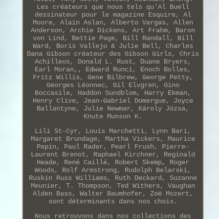
Les créateurs que nous tels qu'Al Buell
dessinateur pour le magazine Esquire, Al
Moore, Alain Aslan, Alberto Vargas, Allen
Anderson, Archie Dickens, Art Frahm, Baron
von Lind, Bettie Page, Bill Randall, Bill
Ward, Boris Vallejo & Julie Bell, Charles
Dana Gibson créateur des Gibson Girls, Chris
Achilleos, Donald L. Rust, Duane Bryers,
Earl Moran,, Edward Runci, Enoch Bolles,
Fritz Willis, Gene Bilbrew, George Petty,
Georges Léonnec, Gil Elvgren, Gino
Boccasile, Haddon Sundblom, Harry Ekman,
Henry Clive, Jean-Gabriel Domergue, Joyce
Ballantyne, Julie Newmar, Károly Józsa,
Knute Munson K.
Lili St-Cyr, Louis Marchetti, Lynn Bari,
Margaret Brundage, Martha Vickers, Maurice
Pepin, Paul Rader, Pearl Frush, Pierre-
Laurent Brenot, Raphael Kirchner, Reginald
Heade, René Caillé, Robert Skemp, Roger
Woods, Rolf Armstrong, Rudolph Belarski,
Ruskin Russ Williams, Ruth Deckard, Suzanne
Meunier, T. Thompson, Ted Withers, Vaughan
Alden Bass, Walter Baumhofer, Zoë Mozert,
sont déterminants dans nos choix.
Nous retrouvons dans nos collections des