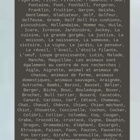
Fontaine, Foot, Football, Forgeron,
Franklin, Fruitier, Garçon, Geisha,
Gentleman, Gladiateur, Golf, Golfeur,
Golfeuse, Groom, Half Doll Pin cushions,
pincushion, Hollandaise, Homme nu, Huile,
Icare, Ivresse, Jardinière, Jockey, La
cuisine, La grande gorgée, La justice, La
moisson, La naissance, La semeuse, La
victoire, La vigne, Le jardin, Le penseur,
Le réveil, l'éveil, L'étoile filante,
L'oeuf, Loupe grossissante, Lutin, Malade,
Manche, Maquillée. Les animaux sont
également au centre de nos recherches ;
Aigle, Aigrette, animal et animaux de
chasse, animaux de ferme, animaux
domestiques, animaux sauvages, Araignée,
Autruche, Bambi, Barzoï, Basset, Bélier,
Berger, Biche, Bouc, Bouledogue, Boxer,
Brochet, Bull terrier, Busard, Cacatoès,
Canard, Caribou, Cerf, Cétacé, Chameau,
Chat, Cheval, Chèvre, Chien, Chien méchant,
Chiot, Chouette, Coccinelle, Cochon, Cocker,
Colibri, Collier, Colombe, Coq, Cougar,
Crabe, Crocodile, crustacé, Cygne, Dauphin,
Dragon, Dromadaire, éléphant, Escargot,
Etrusque, Faisan, Faon, Faucon, Fauvette,
Fox terrier, Girafe, Grenouille, Guépard,
Héron, Hibou, hippopotame, Hirondelle,