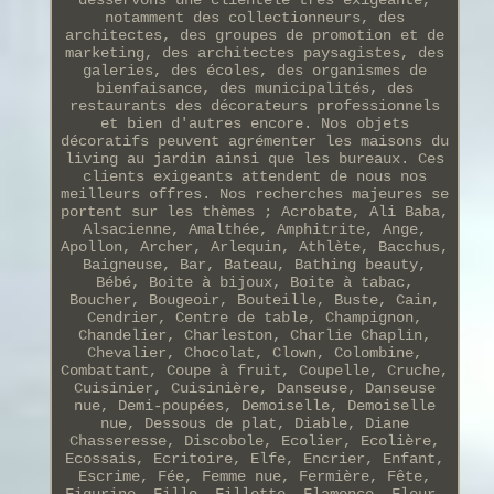
notamment des collectionneurs, des
architectes, des groupes de promotion et de
marketing, des architectes paysagistes, des
galeries, des écoles, des organismes de
bienfaisance, des municipalités, des
restaurants des décorateurs professionnels
et bien d'autres encore. Nos objets
décoratifs peuvent agrémenter les maisons du
living au jardin ainsi que les bureaux. Ces
clients exigeants attendent de nous nos
meilleurs offres. Nos recherches majeures se
portent sur les thèmes ; Acrobate, Ali Baba,
Alsacienne, Amalthée, Amphitrite, Ange,
Apollon, Archer, Arlequin, Athlète, Bacchus,
Baigneuse, Bar, Bateau, Bathing beauty,
Bébé, Boite à bijoux, Boite à tabac,
Boucher, Bougeoir, Bouteille, Buste, Cain,
Cendrier, Centre de table, Champignon,
Chandelier, Charleston, Charlie Chaplin,
Chevalier, Chocolat, Clown, Colombine,
Combattant, Coupe à fruit, Coupelle, Cruche,
Cuisinier, Cuisinière, Danseuse, Danseuse
nue, Demi-poupées, Demoiselle, Demoiselle
nue, Dessous de plat, Diable, Diane
Chasseresse, Discobole, Ecolier, Ecolière,
Ecossais, Ecritoire, Elfe, Encrier, Enfant,
Escrime, Fée, Femme nue, Fermière, Fête,
Figurine, Fille, Fillette, Flamenco, Fleur,