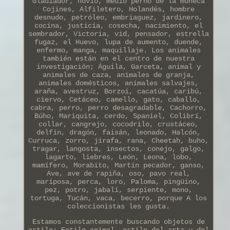
Gladiador, novio, medio perno de la muñeca
Cojines, Alfiletero, Holandés, hombre
desnudo, petróleo, embriaguez, jardinero,
cocina, justicia, cosecha, nacimiento, el
sembrador, Victoria, vid, pensador, estrella
fugaz, el Huevo, lupa de aumento, duende,
enfermo, manga, maquillaje. Los animales
también están en el centro de nuestra
investigación; Águila, Garceta, animal y
animales de caza, animales de granja,
animales domésticos, animales salvajes,
araña, avestruz, Borzoi, cacatúa, caribú,
ciervo, Cetáceo, camello, gato, caballo,
cabra, perro, perro desagradable, Cachorro,
Búho, Mariquita, cerdo, Spaniel, Colibrí,
collar, cangrejo, cocodrilo, crustáceo,
delfín, dragón, faisán, leonado, Halcón,
Curruca, zorro, jirafa, rana, Cheetah, buho,
tragar, langosta, insectos, conejo, galgo,
lagarto, liebres, León, Leona, lobo,
mamífero, Morabito, Martin pecador, ganso,
Ave, ave de rapiña, oso, pavo real,
mariposa, perca, loro, Paloma, pingüino,
pez, potro, jabalí, serpiente, mono,
tortuga, Tucán, vaca, becerro, porque A los
coleccionistas les gusta.
Estamos constantemente buscando objetos de
estilo; Estilo animal, estilo del arte y del