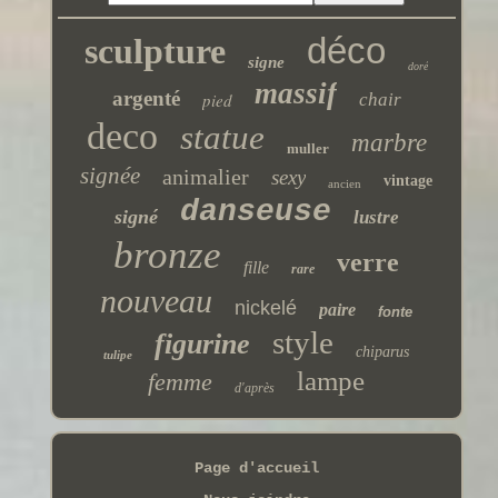
déco
sculpture
signe
doré
massif
argenté
pied
chair
deco
statue
marbre
muller
signée
animalier
sexy
vintage
ancien
danseuse
signé
lustre
bronze
verre
fille
rare
nouveau
nickelé
paire
fonte
style
figurine
chiparus
tulipe
lampe
femme
d'après
Page d'accueil