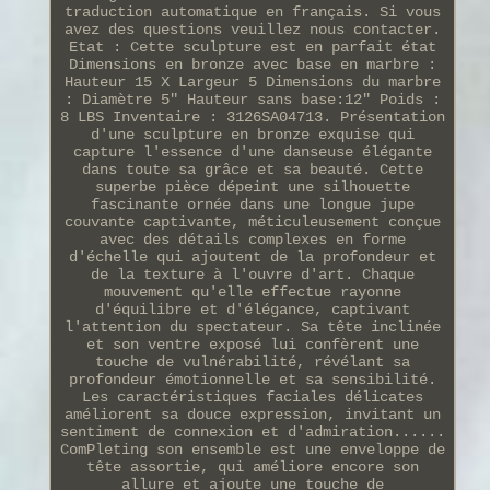
traduction automatique en français. Si vous
avez des questions veuillez nous contacter.
Etat : Cette sculpture est en parfait état
Dimensions en bronze avec base en marbre :
Hauteur 15 X Largeur 5 Dimensions du marbre
: Diamètre 5" Hauteur sans base:12" Poids :
8 LBS Inventaire : 3126SA04713. Présentation
d'une sculpture en bronze exquise qui
capture l'essence d'une danseuse élégante
dans toute sa grâce et sa beauté. Cette
superbe pièce dépeint une silhouette
fascinante ornée dans une longue jupe
couvante captivante, méticuleusement conçue
avec des détails complexes en forme
d'échelle qui ajoutent de la profondeur et
de la texture à l'ouvre d'art. Chaque
mouvement qu'elle effectue rayonne
d'équilibre et d'élégance, captivant
l'attention du spectateur. Sa tête inclinée
et son ventre exposé lui confèrent une
touche de vulnérabilité, révélant sa
profondeur émotionnelle et sa sensibilité.
Les caractéristiques faciales délicates
améliorent sa douce expression, invitant un
sentiment de connexion et d'admiration......
ComPleting son ensemble est une enveloppe de
tête assortie, qui améliore encore son
allure et ajoute une touche de