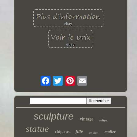
sculpture
vintage
tulipe
statue
fille
chiparus
muller
ancien