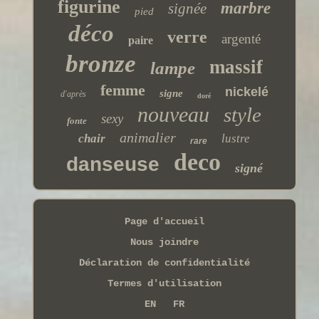
figurine
marbre
signée
pied
déco
verre
argenté
paire
bronze
massif
lampe
femme
nickelé
signe
d'après
doré
nouveau
style
sexy
fonte
animalier
chair
lustre
rare
deco
danseuse
signé
Page d'accueil
Nous joindre
Déclaration de confidentialité
Termes d'utilisation
EN
FR