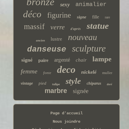
bronze
animalier
sexy
déco
figurine
fille
signe
rare
statue
massif
verre
d'après
nouveau
lustre
ancien
sculpture
danseuse
lampe
argenté
signé
chair
paire
deco
femme
nickelé
fonte
muller
style
pied
vintage
chiparus
tulipe
doré
marbre
signée
Page d'accueil
Nous joindre