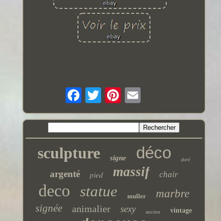
déco
sculpture
signe
doré
massif
argenté
pied
chair
deco
statue
marbre
muller
signée
animalier
sexy
vintage
ancien