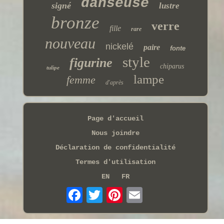
danseuse
signé
lustre
bronze
verre
fille
rare
nouveau
nickelé
paire
fonte
style
figurine
chiparus
tulipe
lampe
femme
d'après
Page d'accueil
Nous joindre
Déclaration de confidentialité
Termes d'utilisation
EN
FR