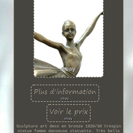
Sculpture art deco en bronze 1920/30 Crespin
statue femme danseuse statuette. Très belle