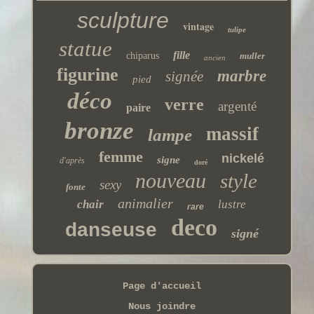
sculpture
vintage
tulipe
statue
fille
chiparus
muller
ancien
figurine
marbre
signée
pied
déco
verre
argenté
paire
bronze
massif
lampe
femme
nickelé
signe
d'après
doré
nouveau
style
sexy
fonte
animalier
chair
lustre
rare
deco
danseuse
signé
Page d'accueil
Nous joindre