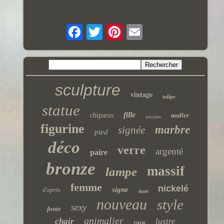
sculpture
vintage
tulipe
statue
fille
chiparus
muller
ancien
figurine
marbre
signée
pied
déco
verre
argenté
paire
bronze
massif
lampe
femme
nickelé
signe
d'après
doré
nouveau
style
sexy
fonte
animalier
chair
lustre
rare