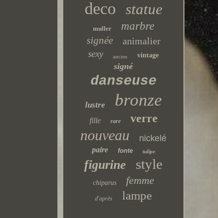
deco
statue
marbre
muller
signée
animalier
sexy
vintage
ancien
signé
danseuse
bronze
lustre
verre
fille
rare
nouveau
nickelé
paire
fonte
tulipe
style
figurine
femme
chiparus
lampe
d'après