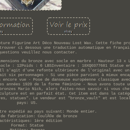
pture Figurine Art Déco Nouveau Lost Wax. Cette fiche pr
trouver ci dessous une traduction automatique en françai
questions veuillez nous contacter.
imensions du bronze avec socle en marbre : Hauteur 13 x 
socle : 12Poids : 6 LBSInventaire : 18XQ0377681 Statue e
Il s'agit d'une refonte ultérieure de l'original avec un
ait six personnages - Si une pièce parvient à mieux enca
s encore vue - Pose de danseuse européenne classique ave
es années 1920 de la forme féminine - Nous avons toute u
bronzes Mario Nick, alors faites-nous savoir si vous che
culpture est en parfait état. Cet item est dans la catég
res, statues". Le vendeur est "bronze_vault" et est loca
pays: US.
tre expédié au pays suivant: Monde entier.
 de fabrication: CoulÃ©e de bronze
actéristiques: 1ère édition
Format: Statue