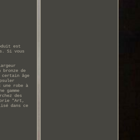
oduit est
s. Si vous
Largeur
n bronze de
 certain âge
psuler
c une robe à
ne gamme
rchez des
orie "Art,
lisé dans ce