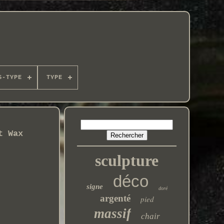
S-TYPE
TYPE
t Wax
sculpture
déco
signe
doré
argenté
pied
massif
chair