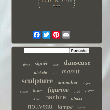
danseuse
signée
fille
fonte
massif
nickelé
rare
sculpture
animalier
d'après
figurine
avec
lustre
signe
pied
marbre
chair
tulipe
nouveau
lampe
paire