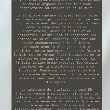
sculpture en bronze représentant deux chiens
de chasse afghans saluant leur beau
propriétaire au crépuscule de la nuit.
La sculpture capture la symétrie parfaite
des chiens alors qu'ils s'approchent de leur
propriétaire avec des yeux adorateurs. Les
détails complexes de la robe du
propriétaire, ornés de perles et de
paillettes, scintillent et reflètent les
teintes du soleil couchant, ajoutant une
touche enchanteresse à la sculpture.
Fabriquée avec le plus grand soin et
précision, cette sculpture en bronze faite à
la main met en valeur l'art intemporel de la
méthode de moulage à la cire perdue. La
finition patine brune préserve les détails
complexes de la sculpture et assure sa
longévité. Monté sur une base en marbre
rouge panaché du Tennessee, ce chef-d'ouvre
dégage un sentiment de sophistication et
d'élégance.
La signature de l'artiste renommé DH
Chiparus ajoute à sa valeur, signifiant la
qualité et l'art de la sculpture. Invitez la
beauté et la sérénité de cette sculpture en
bronze exquise dans votre espace, et
laissez-la capturer l'essence de l'élégance