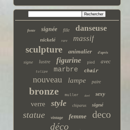
danseuse
signée
fille
fonte
massif
nickelé
rare
sculpture
animalier
d'après
figurine
avec
lustre
signe
pied
marbre
chair
tulipe
nouveau
lampe
paire
bronze
sexy
muller
doré
style
verre
signé
chiparus
deco
statue
femme
vintage
déco