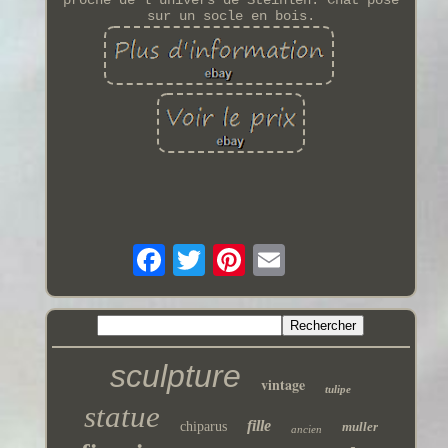
proche de l'univers de Steinlen. Chat posé
sur un socle en bois.
sculpture
vintage
tulipe
statue
fille
chiparus
muller
ancien