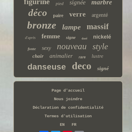
figurine
marbre
signée
pied
déco
verre
argenté
paire
bronze
massif
lampe
femme
nickelé
signe
d'après
doré
nouveau
style
sexy
fonte
animalier
chair
lustre
rare
deco
danseuse
signé
Page d'accueil
Nous joindre
Déclaration de confidentialité
Termes d'utilisation
EN
FR