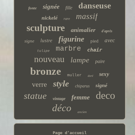
danseuse
signée
fille
fonte
massif
nickelé
rare
sculpture
animalier
d'après
figurine
avec
lustre
signe
pied
marbre
chair
tulipe
nouveau
lampe
paire
bronze
sexy
muller
doré
style
verre
signé
chiparus
deco
statue
femme
vintage
déco
ancien
Page d'accueil