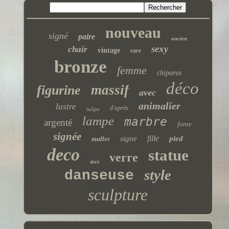
nouveau
signé
paire
ancien
sexy
chair
vintage
rare
bronze
femme
chiparus
déco
massif
figurine
avec
animalier
lustre
d'après
tulipe
lampe
marbre
argenté
fonte
signée
fille
signe
pied
muller
deco
statue
verre
doré
style
danseuse
sculpture