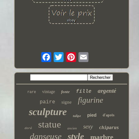
argenté
fille
vintage
fonte
rare
figurine
paire
signe
sculpture
pied
d'après
tulipe
statue
sexy
chiparus
ancien
doré
style
danseuse
marbre