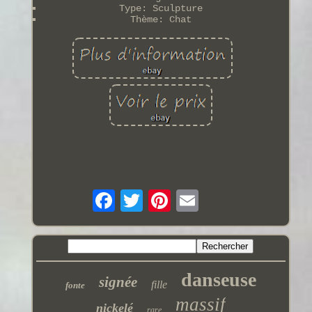
Type: Sculpture
Thème: Chat
danseuse
signée
fille
fonte
massif
nickelé
rare