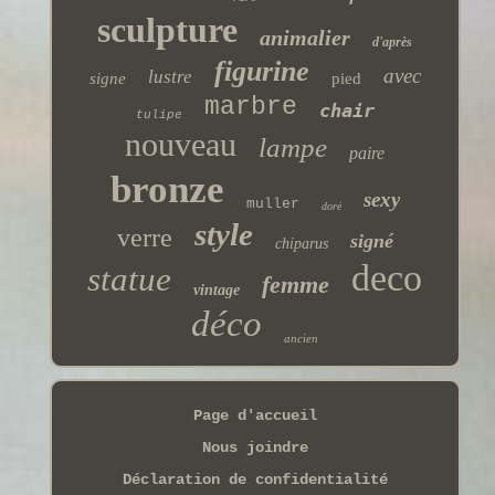
sculpture
animalier
d'après
figurine
avec
lustre
signe
pied
marbre
chair
tulipe
nouveau
lampe
paire
bronze
sexy
muller
doré
style
verre
signé
chiparus
deco
statue
femme
vintage
déco
ancien
Page d'accueil
Nous joindre
Déclaration de confidentialité