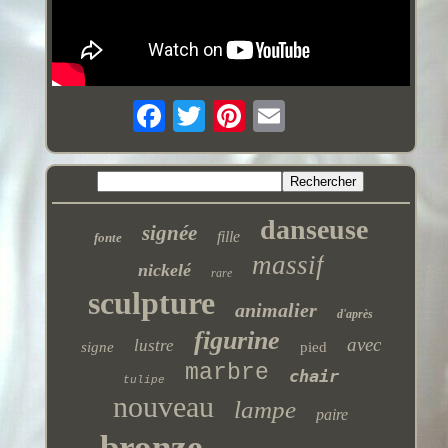
danseuse
signée
fille
fonte
massif
nickelé
rare
sculpture
animalier
d'après
figurine
avec
lustre
signe
pied
marbre
chair
tulipe
nouveau
lampe
paire
bronze