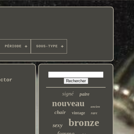
PÉRIODE
SOUS-TYPE
ector
signé
paire
nouveau
ancien
chair
vintage
rare
bronze
sexy
femme