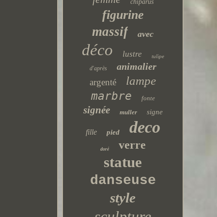
chiparus
figurine
massif
avec
déco
lustre
tulipe
animalier
d'après
lampe
argenté
marbre
fonte
signée
signe
muller
deco
fille
pied
verre
doré
statue
danseuse
style
sculpture