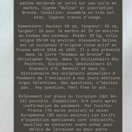
patine mordorée et verte sur son socle en
marbre, Signée "Ouline" et inscription
Bronze. Condition: ensemble en très bel
état, légères traces d'usage.
Dimensions: Hauteur 68 cm, longueur: 50 cm,
largeur: 15 pour le marbre et 20 cm environ
au niveau des oiseaux. Poids: 29 kg, colis
soigné 35/40 kg environ. Alexandre Ouline
est un sculpteur d'origine russe actif en
France entre 1918 et 1940. Il a été présenté
dans le livre "Animaux en bronze" de
Christopher Payne, dans le Dictionnaire Des
Peintres, Sculpteurs, Dessinateurs Et
Graveurs d'E. Benezit et dans le,
Dictionnaire des sculpteurs animaliers &
fondeurs de l'Antiquité à nos jours éditions
Argus Valentines. Des questions, n'hésitez
pas.. Any question, feel free to ask....
Enlèvement sur place ou livraison (dpt 84-
13) possible. Expédition: 3/4 jours après
confirmation de paiement. Par Cocolis:
France (70 euros environ) et Union
Européenne (85 euros environ) Les tarifs
d'expédition mentionnés sont indicatifs,
veuillez me contacter avant achat pour
délais de livraison ou pour autre