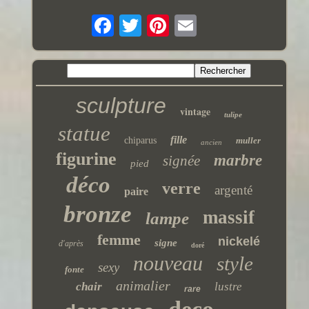
sculpture
vintage
tulipe
statue
fille
chiparus
muller
ancien
figurine
marbre
signée
pied
déco
verre
argenté
paire
bronze
massif
lampe
femme
nickelé
signe
d'après
doré
nouveau
style
sexy
fonte
animalier
chair
lustre
rare